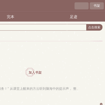
书架
完本
足迹
加入书架
务！” 从课堂上醒来的方云听到脑海中的提示声， 整..