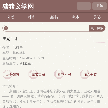
猪猪文学网
书架
分类
排行
新书
完本
足迹
天光一寸
作者：
七行诗
类型：其他类别
更新时间：2026-06-11 16:39
最新章节：
第122章
从头阅读
章节目录
推荐本书
加入书架
本书简介：
京圈的人都知道，郁词在外是个惹不起的大魔王，但没人知道
—— 他一见到沈栩然，就乖得要命。 郁词：我好乖，我装的^^ 两人
自幼相识，分别于青春年少，悸动与爱烧得最烈的时候。多年后重
逢，沈栩然..