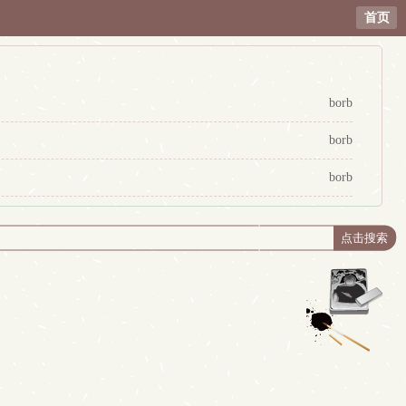
首页
borb
borb
borb