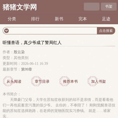
猪猪文学网
书架
分类
排行
新书
完本
足迹
听懂兽语，真少爷成了警局红人
作者：
殷云染
类型：其他类别
更新时间：2026-06-11 16:39
最新章节：
第99章
从头阅读
章节目录
推荐本书
加入书架
本书简介：
天降豪门父母，大学生苏知笙收获到的却不是亲情，而是看着他
们一再包庇蓄意污蔑的假少爷。 去你的，不奉陪了！ 刚刚觉醒兽语技
能的苏知笙选择跑路，在老师的宠物医院实习挣钱。 就是……谁家
实..