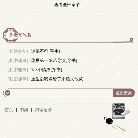
查看全部章节...
作者其他书
更
[其他类别]
道侣不行[重生]
[私密趣事]
华夏第一综艺导演[穿书]
多
[私密趣事]
1o8个情敌[穿书]
[私密趣事]
重生后我嫁给了未婚夫他叔
首页
|
书架
|
阅读记录